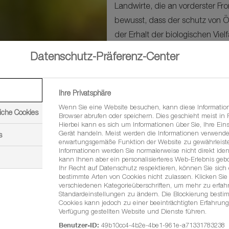
Landwirte, die an vorderster Fr
bewusst, dass der schutz von Ök
der Erhalt der biologischen Viel
Grundbesitzer.
Datenschutz-Präferenz-Center
Ihre Privatsphäre
Wenn Sie eine Website besuchen, kann diese Informatio
iche Cookies
Browser abrufen oder speichern. Dies geschieht meist in
Hierbei kann es sich um Informationen über Sie, Ihre Eins
Gerät handeln. Meist werden die Informationen verwende
s
erwartungsgemäße Funktion der Website zu gewährleiste
Informationen werden Sie normalerweise nicht direkt ident
kann Ihnen aber ein personalisierteres Web-Erlebnis geb
Ihr Recht auf Datenschutz respektieren, können Sie sich
bestimmte Arten von Cookies nicht zulassen. Klicken Sie 
verschiedenen Kategorieüberschriften, um mehr zu erfa
Standardeinstellungen zu ändern. Die Blockierung besti
Cookies kann jedoch zu einer beeinträchtigten Erfahrung
räume von Pflanzen und Tieren ein. Bis zum Jahr 2050 wird die
Verfügung gestellten Website und Dienste führen.
n als heute. Gleichzeitig stösst die Erweiterung landwirtschaf
Benutzer-ID:
49b10cc4-4b2e-4be1-961e-a71331783238