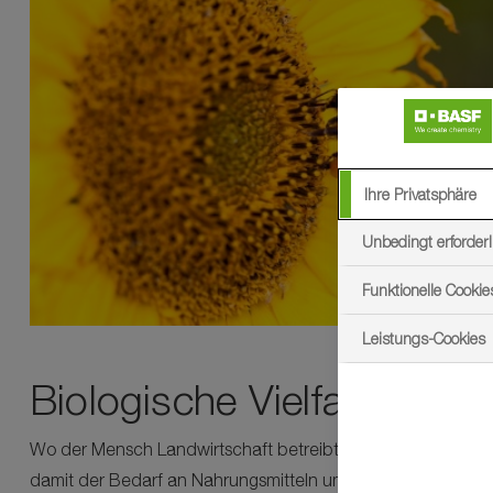
Ihre Privatsphäre
Unbedingt erforderl
Funktionelle Cookie
Leistungs-Cookies
Biologische Vielfalt
Wo der Mensch Landwirtschaft betreibt, greift er in Lebens
damit der Bedarf an Nahrungsmitteln um 70 Prozent höher sei