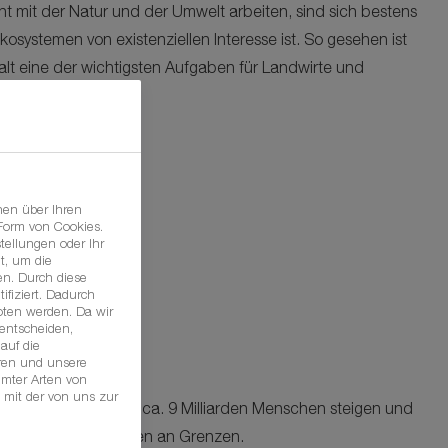
ont mit der Natur und der Umwelt arbeiten, sind sich bestens
osystemen von existenziellen Interesse ist. So gesehen ist
falt eine der wichtigsten Aufgaben für Landwirte und
nen über Ihren
 Form von Cookies.
tellungen oder Ihr
t, um die
n. Durch diese
ifiziert. Dadurch
oten werden. Da wir
 entscheiden,
auf die
hren und unsere
mmter Arten von
 mit der von uns zur
 Weltbevölkerung auf ca. 9 Milliarden Menschen steigen und
tlich nutzbarer Flächen an Grenzen.