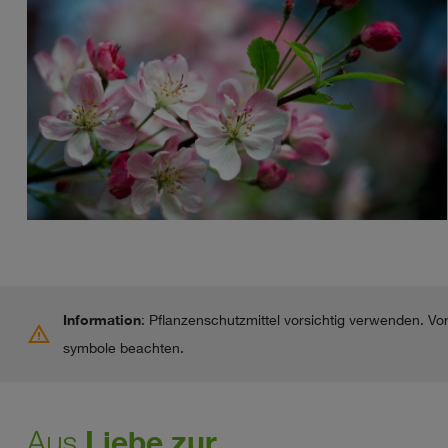
Information
: Pflanzenschutzmittel vorsichtig verwenden. V
warning
symbole beachten.
Aus
Liebe zur