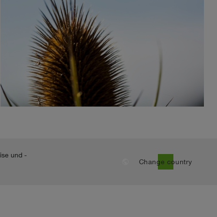
ise und -
public
Change country