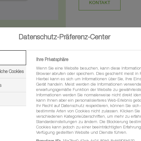
KONTAKT
Datenschutz-Präferenz-Center
Ihre Privatsphäre
Wenn Sie eine Website besuchen, kann diese Informatio
iche Cookies
Browser abrufen oder speichern. Dies geschieht meist in
Hierbei kann es sich um Informationen über Sie, Ihre Eins
Gerät handeln. Meist werden die Informationen verwende
s
beiden Wirkstoffe Xemium und Difenoconazol. Durch die Kombinat
erwartungsgemäße Funktion der Website zu gewährleiste
Informationen werden Sie normalerweise nicht direkt ident
Alternaria-Arten in einer Vielzahl von Gemüsekulturen, Kartoffel
kann Ihnen aber ein personalisierteres Web-Erlebnis geb
Ihr Recht auf Datenschutz respektieren, können Sie sich
bestimmte Arten von Cookies nicht zulassen. Klicken Sie 
et, gleichwohl bei erstem Befall auch die weitere Ausbreitun
verschiedenen Kategorieüberschriften, um mehr zu erfa
Standardeinstellungen zu ändern. Die Blockierung besti
Cookies kann jedoch zu einer beeinträchtigten Erfahrung
retens von wirkstoffresistenten Pilzstämmen. Deshalb kann unte
Verfügung gestellten Website und Dienste führen.
 Die von BASF empfohlene Aufwandmenge ist unbedingt einzuha
Benutzer-ID:
15a7fec0-42eb-4c24-89b9-8efd5f05b932