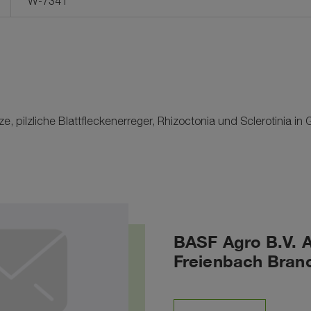
W-7341
ze, pilzliche Blattfleckenerreger, Rhizoctonia und Sclerotinia i
BASF Agro B.V. 
Freienbach Bran