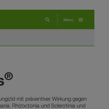
search
menu
Menu
®
s
 Fungizid mit präventiver Wirkung gegen
aria, Rhizoctonia und Sclerotinia und