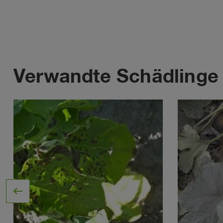
Verwandte Schädlinge
west