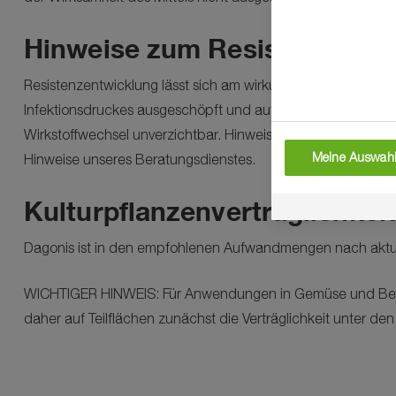
Hinweise zum Resistenzman
Resistenzentwicklung lässt sich am wirkungsvollsten durch 
Infektionsdruckes ausgeschöpft und auf gute Applikationste
Wirkstoffwechsel unverzichtbar. Hinweise zu den Wirkmecha
Meine Auswahl
Hinweise unseres Beratungsdienstes.
Kulturpflanzenverträglichkeit
Dagonis ist in den empfohlenen Aufwandmengen nach aktuell
WICHTIGER HINWEIS: Für Anwendungen in Gemüse und Beerenobs
daher auf Teilflächen zunächst die Verträglichkeit unter 