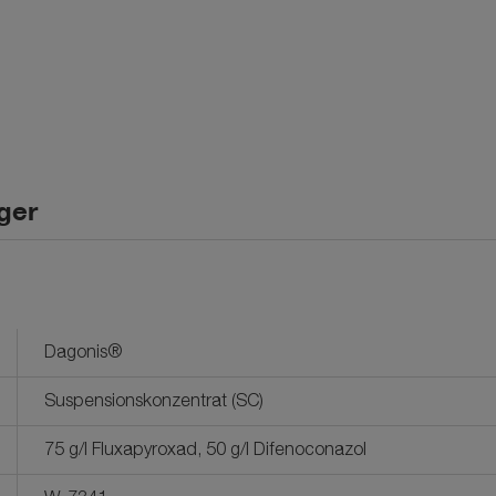
ger
Dagonis®
Suspensionskonzentrat (SC)
75 g/l Fluxapyroxad, 50 g/l Difenoconazol