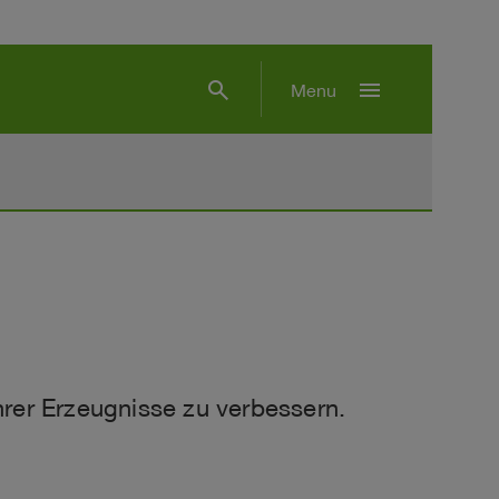
search
menu
Menu
hrer Erzeugnisse zu verbessern.