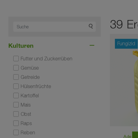
39 Er
Fungizid
Kulturen
Futter und Zuckerrüben
Gemüse
Getreide
Hülsenfrüchte
Kartoffel
Mais
Obst
Raps
Reben
east
Adexa