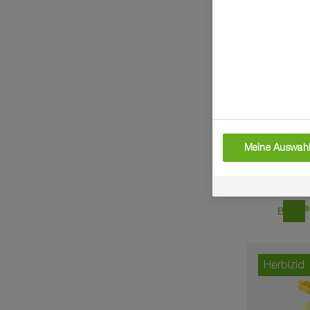
Fungizid
Meine Auswahl
east
Bellis
Herbizid