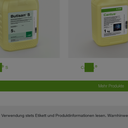
®
®
east
n
S
Cantus
Mehr Produkte
or Verwendung stets Etikett und Produktinformationen lesen. Warnhinwe