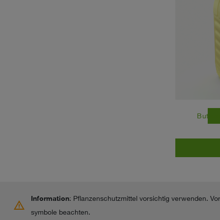
east
Butisa
Information
: Pflanzenschutzmittel vorsichtig verwenden. V
warning
symbole beachten.