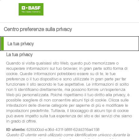
search
menu
Centro preferenze sulla privacy
Available Languages:
La tua privacy
tedesco
La tua privacy
francese
Quando si visita qualsiasi sito Web, questo può memorizzare o
italiano
recuperare informazioni sul tuo browser, in gran parte sotto forma di
cookie. Queste informazioni potrebbero essere su di te, le tue
preferenze o il tuo dispositivo e sono utilizzate in gran parte per far
funzionare il sito secondo le tue aspettative. Le informazioni di solito
non ti identificano direttamente, ma possono fornire un'esperienza
Web più personalizzata. Poiché rispettiamo il tuo diritto alla privacy, è
possibile scegliere di non consentire alcuni tipi di cookie. Clicca sulle
intestazioni delle diverse categorie per saperne di più e modificare le
impostazioni predefinite. Tuttavia, il bloccaggio di alcuni tipi di cookie
può avere impatto sulla tua esperienza del sito e dei servizi che siamo
in grado di offrire.
ID utente:
626b00cd-e36d-431f-b88f-62dd316a4158
Questo ID utente verrà utilizzato come identificatore univoco durante la