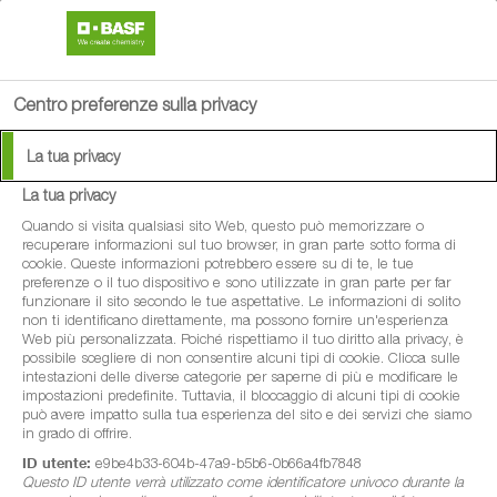
search
menu
Centro preferenze sulla privacy
Available Languages:
La tua privacy
tedesco
La tua privacy
francese
®
Caramba
Quando si visita qualsiasi sito Web, questo può memorizzare o
italiano
recuperare informazioni sul tuo browser, in gran parte sotto forma di
cookie. Queste informazioni potrebbero essere su di te, le tue
Fungicida
preferenze o il tuo dispositivo e sono utilizzate in gran parte per far
funzionare il sito secondo le tue aspettative. Le informazioni di solito
non ti identificano direttamente, ma possono fornire un'esperienza
Web più personalizzata. Poiché rispettiamo il tuo diritto alla privacy, è
possibile scegliere di non consentire alcuni tipi di cookie. Clicca sulle
intestazioni delle diverse categorie per saperne di più e modificare le
impostazioni predefinite. Tuttavia, il bloccaggio di alcuni tipi di cookie
può avere impatto sulla tua esperienza del sito e dei servizi che siamo
in grado di offrire.
ID utente:
e9be4b33-604b-47a9-b5b6-0b66a4fb7848
Questo ID utente verrà utilizzato come identificatore univoco durante la