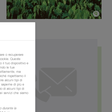
are o recuperare
 cookie. Queste
 il tuo dispositivo e
ondo le tue
irettamente, ma
ché rispettiamo il
re alcuni tipi di
r saperne di più e
o di alcuni tipi di
ei servizi che siamo
o durante la