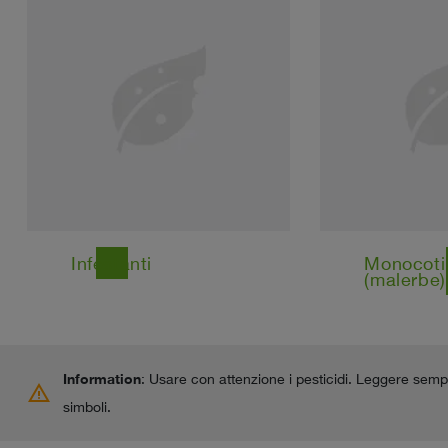
Infestanti
Monocoti
east
east
(malerbe)
Information
: Usare con attenzione i pesticidi. Leggere sempr
warning
simboli.