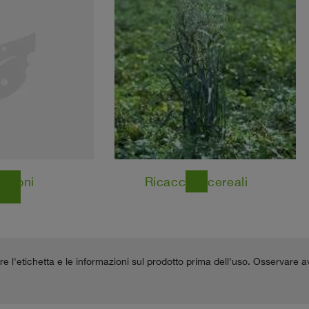
ledoni
Ricacci di cereali
east
e l'etichetta e le informazioni sul prodotto prima dell'uso. Osservare 