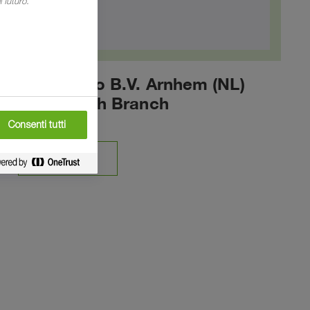
 futuro.
BASF Agro B.V. Arnhem (NL)
Freienbach Branch
Consenti tutti
CONTATTO