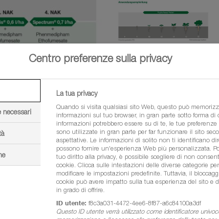
Centro preferenze sulla privacy
La tua privacy
Quando si visita qualsiasi sito Web, questo può memorizz
e necessari
informazioni sul tuo browser, in gran parte sotto forma di
informazioni potrebbero essere su di te, le tue preferenze o
sono utilizzate in gran parte per far funzionare il sito sec
tà
aspettative. Le informazioni di solito non ti identificano d
possono fornire un'esperienza Web più personalizzata. Poi
ne
tuo diritto alla privacy, è possibile scegliere di non consenti
cookie. Clicca sulle intestazioni delle diverse categorie pe
modificare le impostazioni predefinite. Tuttavia, il bloccaggi
cookie può avere impatto sulla tua esperienza del sito e d
in grado di offrire.
ID utente:
f8c3a031-4472-4ee6-8f87-a6c84100a3df
Questo ID utente verrà utilizzato come identificatore univoc