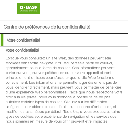
search
menu
Centre de préférences de la confidentialité
Available Languages:
Votre confidentialité
allemand
Votre confidentialité
français
®
Avacco
Lorsque vous consultez un site Web, des données peuvent être
italien
stockées dans votre navigateur ou récupérées à partir de celui-ci,
généralement sous la forme de cookies. Ces informations peuvent
L'anti graminée généraliste très tolérant
porter sur vous, sur vos préférences ou sur votre appareil et sont
principalement utilisées pour s'assurer que le site Web fonctionne
pour toutes les céréales importantes
correctement. Les informations ne permettent généralement pas de
vous identifier directement, mais peuvent vous permettre de bénéficier
d'une expérience Web personnalisée. Parce que nous respectons votre
droit à la vie privée, nous vous donnons la possibilité de ne pas
autoriser certains types de cookies. Cliquez sur les différentes
catégories pour obtenir plus de détails sur chacune d'entre elles, et
modifier les paramètres par défaut. Toutefois, si vous bloquez certains
types de cookies, votre expérience de navigation et les services que
nous sommes en mesure de vous offrir peuvent être impactés.