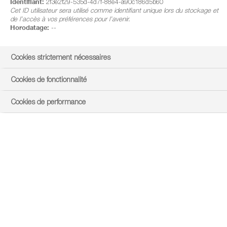
Identifiant:
2f3e2f29-535d-4d7f-88e4-a90c186d5b60
Cet ID utilisateur sera utilisé comme identifiant unique lors du stockage et
de l’accès à vos préférences pour l’avenir.
Horodatage:
--
Cookies strictement nécessaires
Cookies de fonctionnalité
Cookies de performance