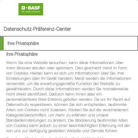
search
menu
Datenschutz-Präferenz-Center
Available Languages:
Ihre Privatsphäre
Deutsch
Ihre Privatsphäre
Französisch
Wenn Sie eine Website besuchen, kann diese Informationen über
Italienisch
Ihren Browser abrufen oder speichern. Dies geschieht meist in Form
von Cookies. Hierbei kann es sich um Informationen über Sie, Ihre
Einstellungen oder Ihr Gerät handeln. Meist werden die Informationen
verwendet, um die erwartungsgemäße Funktion der Website zu
gewährleisten. Durch diese Informationen werden Sie normalerweise
nicht direkt identifiziert. Dadurch kann Ihnen aber ein
personalisierteres Web-Erlebnis geboten werden. Da wir Ihr Recht auf
Datenschutz respektieren, können Sie sich entscheiden, bestimmte
Arten von Cookies nicht zulassen. Klicken Sie auf die verschiedenen
Kategorieüberschriften, um mehr zu erfahren und unsere
Standardeinstellungen zu ändern. Die Blockierung bestimmter Arten
von Cookies kann jedoch zu einer beeinträchtigten Erfahrung mit der
von uns zur Verfügung gestellten Website und Dienste führen.