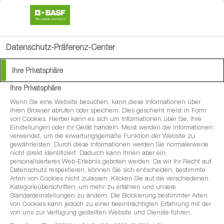
search
menu
Datenschutz-Präferenz-Center
Available Languages:
Ihre Privatsphäre
Deutsch
Ihre Privatsphäre
Französisch
Wenn Sie eine Website besuchen, kann diese Informationen über
Italienisch
Ihren Browser abrufen oder speichern. Dies geschieht meist in Form
von Cookies. Hierbei kann es sich um Informationen über Sie, Ihre
Einstellungen oder Ihr Gerät handeln. Meist werden die Informationen
verwendet, um die erwartungsgemäße Funktion der Website zu
gewährleisten. Durch diese Informationen werden Sie normalerweise
nicht direkt identifiziert. Dadurch kann Ihnen aber ein
personalisierteres Web-Erlebnis geboten werden. Da wir Ihr Recht auf
Datenschutz respektieren, können Sie sich entscheiden, bestimmte
Arten von Cookies nicht zulassen. Klicken Sie auf die verschiedenen
Kategorieüberschriften, um mehr zu erfahren und unsere
Standardeinstellungen zu ändern. Die Blockierung bestimmter Arten
von Cookies kann jedoch zu einer beeinträchtigten Erfahrung mit der
von uns zur Verfügung gestellten Website und Dienste führen.