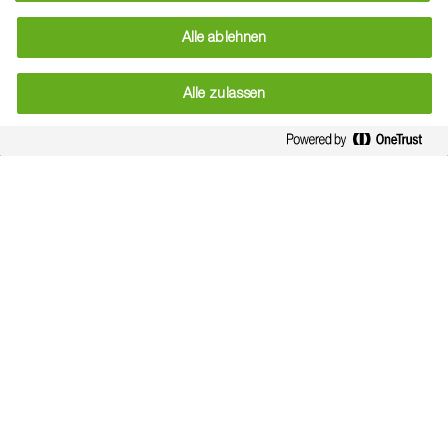
Alle ablehnen
Alle zulassen
Programm ohne
Fruchfolgeeinschränkungen
und für Karstgebiete: